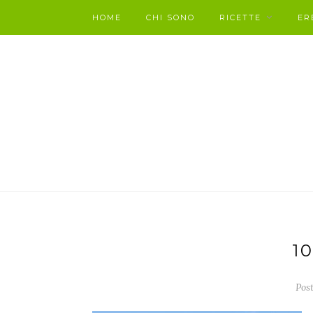
HOME
CHI SONO
RICETTE
ER
1
Post