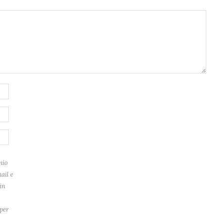
mio
ail e
in
per