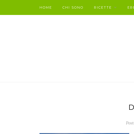
HOME
CHI SONO
RICETTE
ER
D
Post