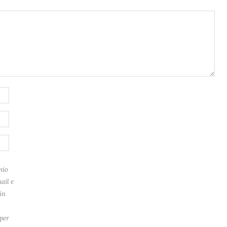
mio
ail e
in
per