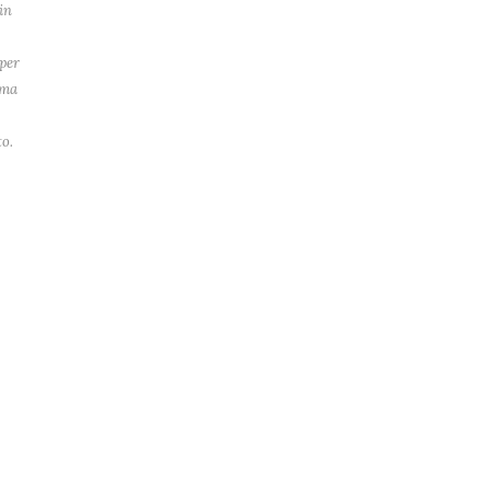
in
per
ima
o.