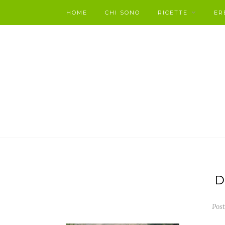
HOME
CHI SONO
RICETTE
ER
D
Post