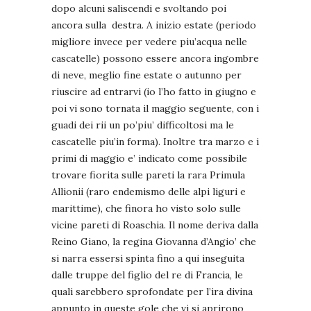
dopo alcuni saliscendi e svoltando poi
ancora sulla destra. A inizio estate (periodo
migliore invece per vedere piu’acqua nelle
cascatelle) possono essere ancora ingombre
di neve, meglio fine estate o autunno per
riuscire ad entrarvi (io l’ho fatto in giugno e
poi vi sono tornata il maggio seguente, con i
guadi dei rii un po’piu’ difficoltosi ma le
cascatelle piu’in forma). Inoltre tra marzo e i
primi di maggio e’ indicato come possibile
trovare fiorita sulle pareti la rara Primula
Allionii (raro endemismo delle alpi liguri e
marittime), che finora ho visto solo sulle
vicine pareti di Roaschia. Il nome deriva dalla
Reino Giano, la regina Giovanna d’Angio’ che
si narra essersi spinta fino a qui inseguita
dalle truppe del figlio del re di Francia, le
quali sarebbero sprofondate per l’ira divina
appunto in queste gole che vi si aprirono