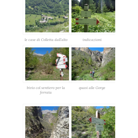
le case di Colletta dall’alto
indicazioni
bivio col sentiero per la
quasi alle Gorge
ferrata