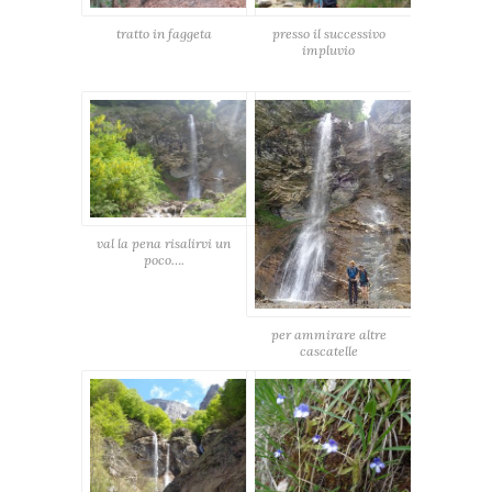
tratto in faggeta
presso il successivo
impluvio
val la pena risalirvi un
poco….
per ammirare altre
cascatelle