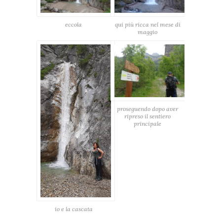
eccola
qui più ricca nel mese di
maggio
proseguendo dopo aver
ripreso il sentiero
principale
io e la cascata