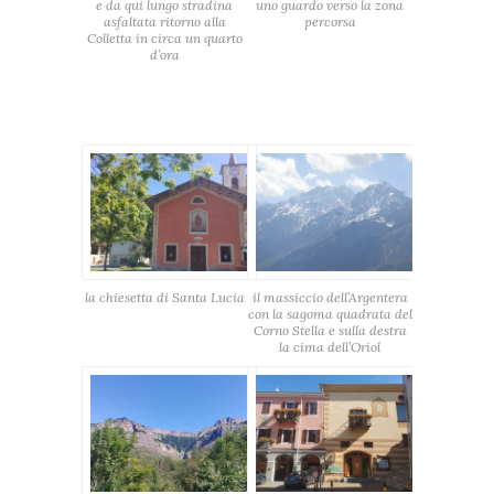
e da qui lungo stradina
uno guardo verso la zona
asfaltata ritorno alla
percorsa
Colletta in circa un quarto
d’ora
la chiesetta di Santa Lucia
il massiccio dell’Argentera
con la sagoma quadrata del
Corno Stella e sulla destra
la cima dell’Oriol