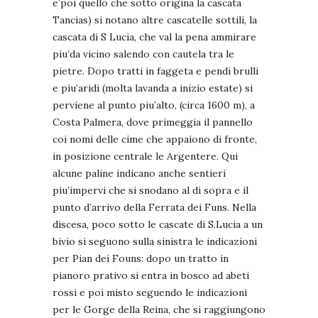
e’poi quello che sotto origina la cascata
Tancias) si notano altre cascatelle sottili, la
cascata di S Lucia, che val la pena ammirare
piu’da vicino salendo con cautela tra le
pietre. Dopo tratti in faggeta e pendi brulli
e piu’aridi (molta lavanda a inizio estate) si
perviene al punto piu’alto, (circa 1600 m), a
Costa Palmera, dove primeggia il pannello
coi nomi delle cime che appaiono di fronte,
in posizione centrale le Argentere. Qui
alcune paline indicano anche sentieri
piu’impervi che si snodano al di sopra e il
punto d’arrivo della Ferrata dei Funs. Nella
discesa, poco sotto le cascate di S.Lucia a un
bivio si seguono sulla sinistra le indicazioni
per Pian dei Founs: dopo un tratto in
pianoro prativo si entra in bosco ad abeti
rossi e poi misto seguendo le indicazioni
per le Gorge della Reina, che si raggiungono