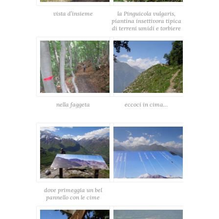
vista d’insieme
la Pinguicola vulgaris,
piantina insettivora tipica
di terreni umidi e torbiere
nella faggeta
eccoci in cima…
dove primeggia un bel
pannello con le cime