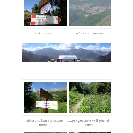
indicazioni
vista su Entracque
ridiscendiamo a questo
…..per percorrere il pian di
bivio…
Funs