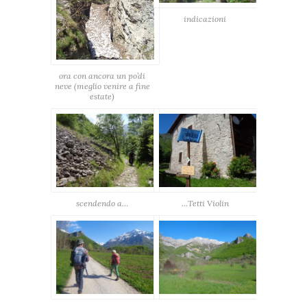
indicazioni
ora con ancora un po’di
neve (meglio venire a fine
estate)
scendendo a…
…Tetti Violin