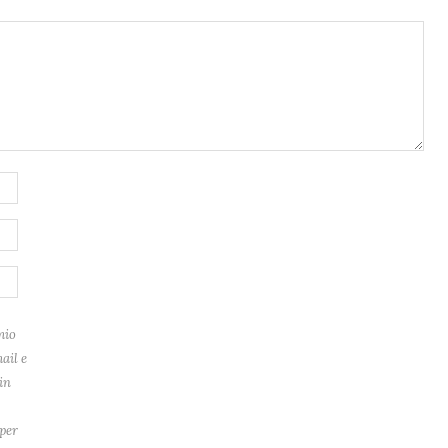
mio
ail e
in
per