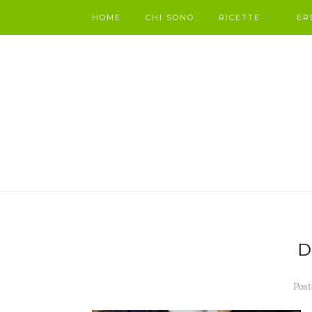
HOME
CHI SONO
RICETTE
ER
D
Post