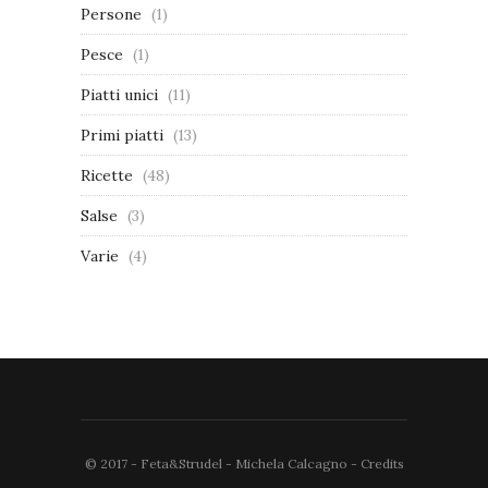
Persone
(1)
Pesce
(1)
Piatti unici
(11)
Primi piatti
(13)
Ricette
(48)
Salse
(3)
Varie
(4)
© 2017 - Feta&Strudel - Michela Calcagno -
Credits