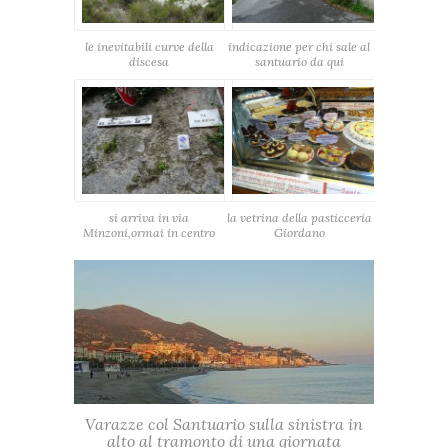
le inevitabili curve della
indicazione per chi sale al
discesa
santuario da qui
si arriva in via
la vetrina della pasticceria
Minzoni,ormai in centro
Giordano
Varazze col Santuario sulla sinistra in
alto al tramonto di una giornata