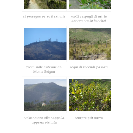
si prosegue verso il crinale
molti cespugli di mirto
ancora con le bacche!
zoom sulle antenne del
segni di incendi passati
Monte Beigua
un’occhiata alla cappella
sempre più mirto
appena visitata