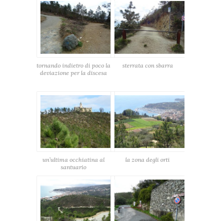
tornando indietro di poco la
sterrata con sbarra
deviazione per la discesa
un’ultima occhiatina al
la zona degli orti
santuario