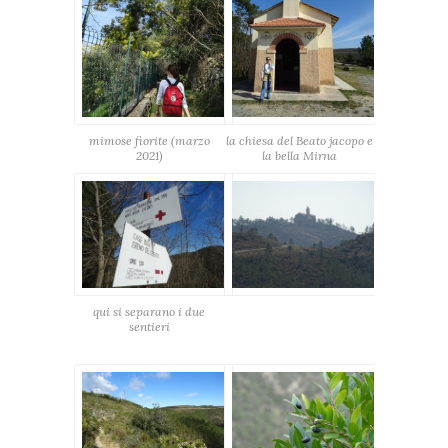
mimose fiorite (marzo
la chiesa del Beato jacopo e
2021)
la bella Mirna
qui si separano i due
sentieri