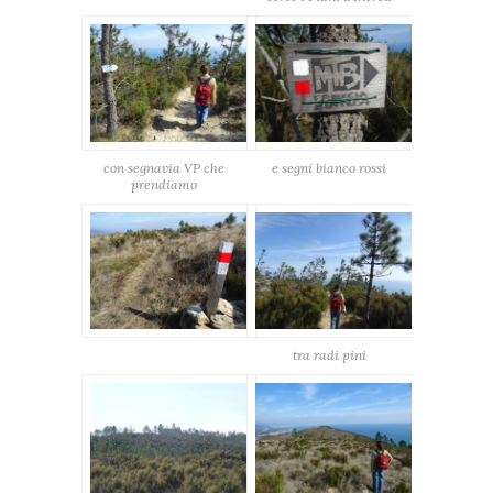
con segnavia VP che
e segni bianco rossi
prendiamo
tra radi pini