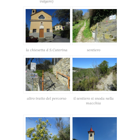
vulgare)
la chiesetta d S.Caterina
sentiero
altro tratto del percorso
il sentiero si snoda nella
macchia