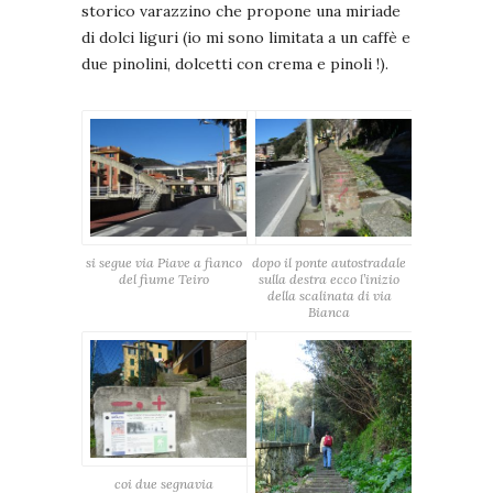
storico varazzino che propone una miriade
di dolci liguri (io mi sono limitata a un caffè e
due pinolini, dolcetti con crema e pinoli !).
si segue via Piave a fianco
dopo il ponte autostradale
del fiume Teiro
sulla destra ecco l’inizio
della scalinata di via
Bianca
coi due segnavia