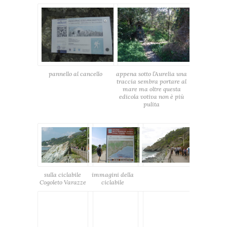
pannello al cancello
appena sotto l’Aurelia una
traccia sembra portare al
mare ma oltre questa
edicola votiva non è più
pulita
sulla ciclabile
immagini della
Cogoleto Varazze
ciclabile