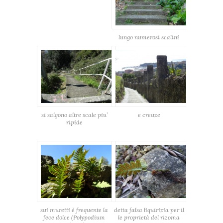
lungo numerosi scalini
si salgono altre scale piu’
e creuze
ripide
sui muretti è frequente la
detta falsa liquirizia per il
fece dolce (Polypodium
le proprietà del rizoma