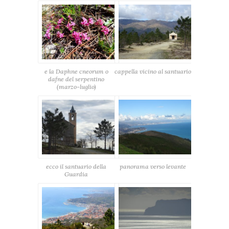
e la Daphne cneorum o
cappella vicino al santuario
dafne del serpentino
(marzo-luglio)
ecco il santuario della
panorama verso levante
Guardia