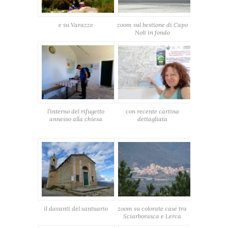
e su Varazze
zoom sul bestione di Capo
Noli in fondo
l’interno del rifugetto
con recente cartina
annesso alla chiesa
dettagliata
il davanti del santuario
zoom su colorate case tra
Sciarborasca e Lerca