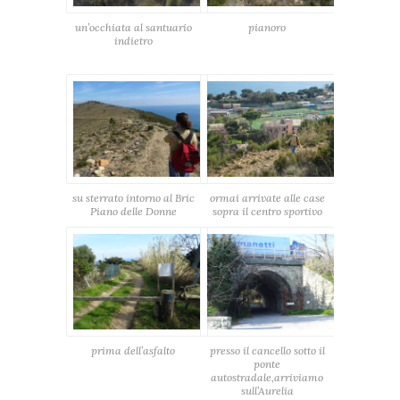
un’occhiata al santuario
pianoro
indietro
su sterrato intorno al Bric
ormai arrivate alle case
Piano delle Donne
sopra il centro sportivo
prima dell’asfalto
presso il cancello sotto il
ponte
autostradale,arriviamo
sull’Aurelia