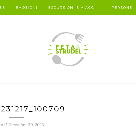
BE
EMOZIONI
ESCURSIONI E VIAGGI
PERSONE
231217_100709
to il Dicembre 30, 2023