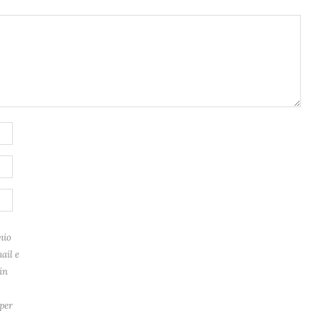
mio
ail e
in
per