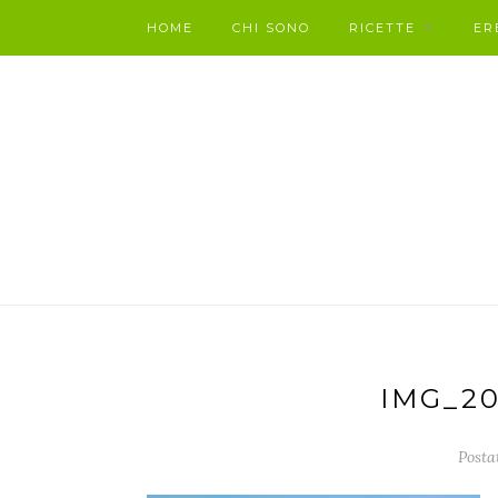
HOME
CHI SONO
RICETTE
ER
IMG_20
Posta