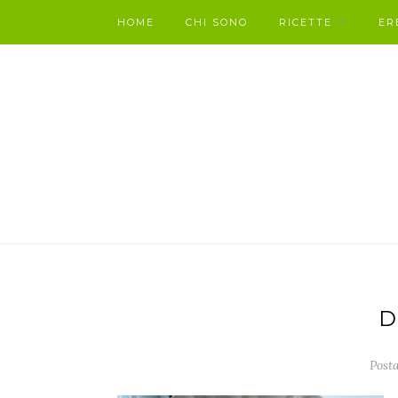
HOME
CHI SONO
RICETTE
ER
D
Posta