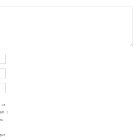
mio
ail e
in
per