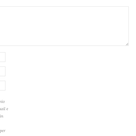
mio
ail e
in
per