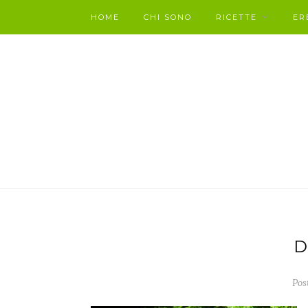
HOME
CHI SONO
RICETTE
ER
D
Pos