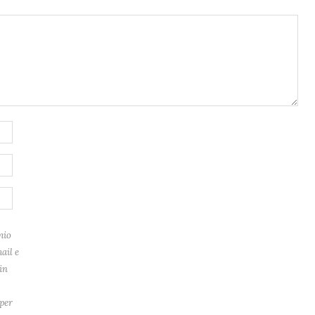
mio
ail e
in
per