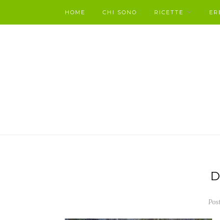
HOME
CHI SONO
RICETTE
ER
D
Post