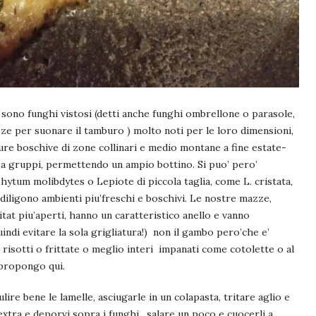
ono funghi vistosi (detti anche funghi ombrellone o parasole,
e per suonare il tamburo ) molto noti per le loro dimensioni,
dure boschive di zone collinari e medio montane a fine estate-
 a gruppi, permettendo un ampio bottino. Si puo’ pero’
ytum molibdytes o Lepiote di piccola taglia, come L. cristata,
diligono ambienti piu’freschi e boschivi. Le nostre mazze,
tat piu’aperti, hanno un caratteristico anello e vanno
di evitare la sola grigliatura!) non il gambo pero’che e’
 risotti o frittate o meglio interi impanati come cotolette o al
 propongo qui.
ire bene le lamelle, asciugarle in un colapasta, tritare aglio e
xtra e deporvi sopra i funghi , salare un poco e cuocerli a