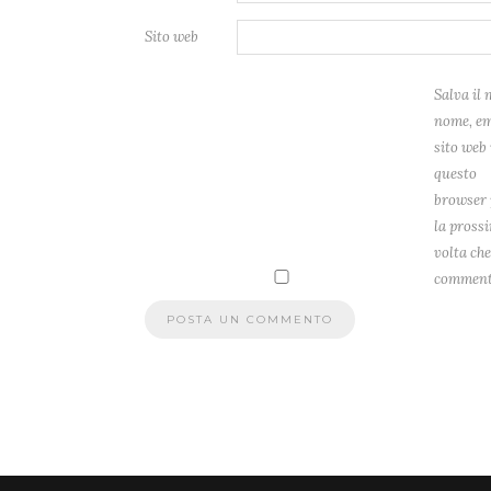
Sito web
Salva il 
nome, em
sito web 
questo
browser 
la pross
volta che
comment