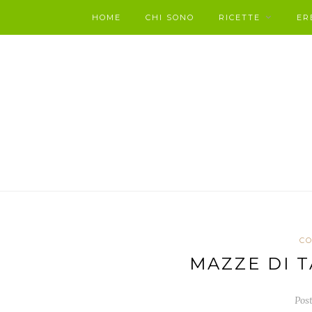
HOME
CHI SONO
RICETTE
ER
C
MAZZE DI 
Post