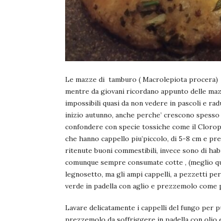
Le mazze di tamburo ( Macrolepiota procera) s
mentre da giovani ricordano appunto delle mazz
impossibili quasi da non vedere in pascoli e ra
inizio autunno, anche perche’ crescono spesso
confondere con specie tossiche come il Cloroph
che hanno cappello piu’piccolo, di 5-8 cm e pre
ritenute buoni commestibili, invece sono di habi
comunque sempre consumate cotte , (meglio quin
legnosetto, ma gli ampi cappelli, a pezzetti per
verde in padella con aglio e prezzemolo come
Lavare delicatamente i cappelli del fungo per pul
prezzemolo da soffriggere in padella con olio e