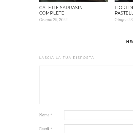
GALETTE SARRASIN
FIORI D
COMPLETE
PASTEL
Giugno 29, 2024
Giugno 23
NE
LASCIA LA TUA RISPOSTA
Nome
*
Email
*