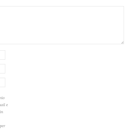
mio
ail e
in
per