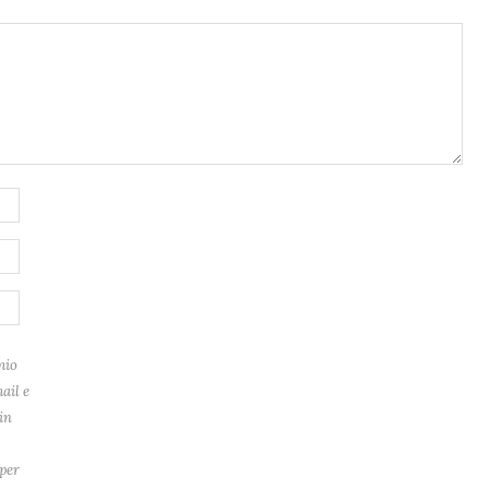
mio
ail e
in
per