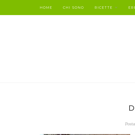
HOME
CHI SONO
RICETTE
ER
D
Posta