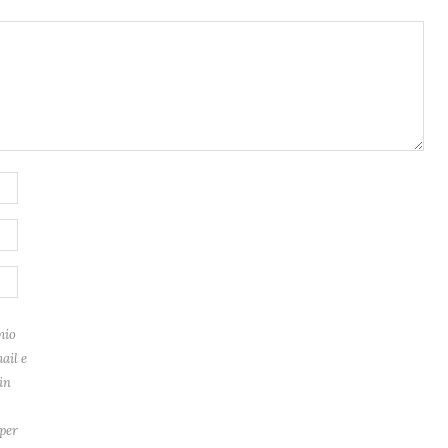
mio
ail e
in
per