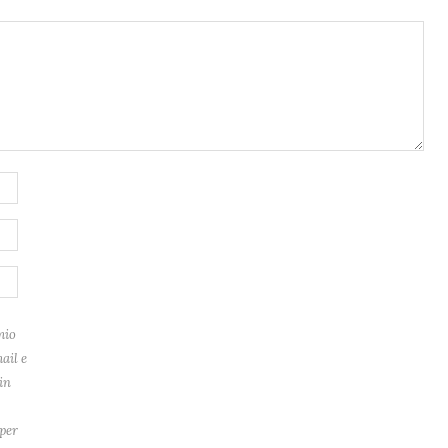
mio
ail e
in
per