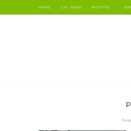
HOME
CHI SONO
RICETTE
ER
P
Posta