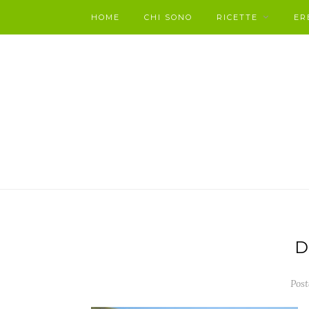
HOME
CHI SONO
RICETTE
ER
D
Post