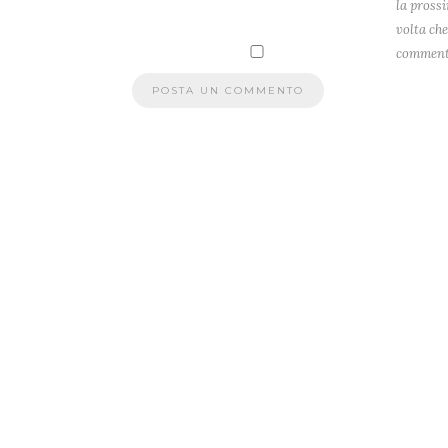
la pross
volta che
comment