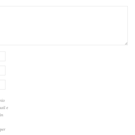
mio
ail e
in
per