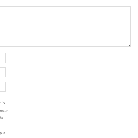
mio
ail e
in
per