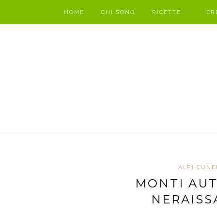
HOME
CHI SONO
RICETTE
ER
ALPI CUNE
MONTI AUT
NERAISS