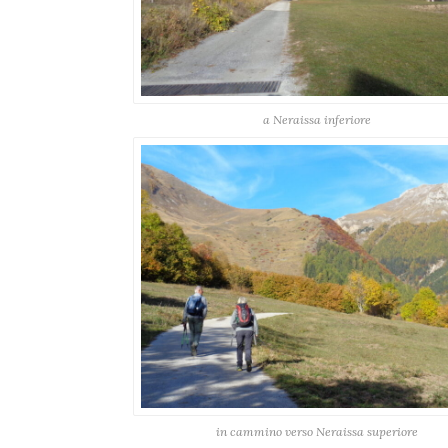
a Neraissa inferiore
in cammino verso Neraissa superiore