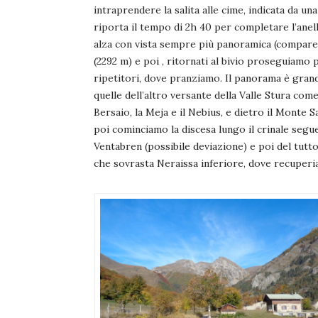
intraprendere la salita alle cime, indicata da un
riporta il tempo di 2h 40 per completare l’anel
alza con vista sempre più panoramica (compare a
(2292 m) e poi , ritornati al bivio proseguiamo 
ripetitori, dove pranziamo. Il panorama è grand
quelle dell’altro versante della Valle Stura come
Bersaio, la Meja e il Nebius, e dietro il Monte S
poi cominciamo la discesa lungo il crinale segu
Ventabren (possibile deviazione) e poi del tutt
che sovrasta Neraissa inferiore, dove recuperiam