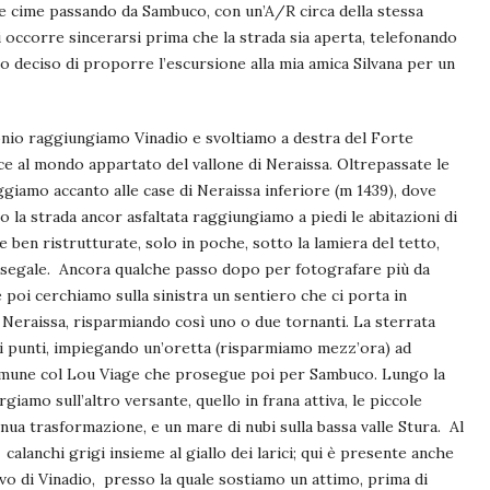
lle cime passando da Sambuco, con un’A/R circa della stessa
i occorre sincerarsi prima che la strada sia aperta, telefonando
 deciso di proporre l’escursione alla mia amica Silvana per un
onio raggiungiamo Vinadio e svoltiamo a destra del Forte
uce al mondo appartato del vallone di Neraissa. Oltrepassate le
giamo accanto alle case di Neraissa inferiore (m 1439), dove
 la strada ancor asfaltata raggiungiamo a piedi le abitazioni di
 ben ristrutturate, solo in poche, sotto la lamiera del tetto,
di segale. Ancora qualche passo dopo per fotografare più da
e poi cerchiamo sulla sinistra un sentiero che ci porta in
e Neraissa, risparmiando così uno o due tornanti. La sterrata
ari punti, impiegando un’oretta (risparmiamo mezz’ora) ad
 comune col Lou Viage che prosegue poi per Sambuco. Lungo la
rgiamo sull’altro versante, quello in frana attiva, le piccole
inua trasformazione, e un mare di nubi sulla bassa valle Stura. Al
calanchi grigi insieme al giallo dei larici; qui è presente anche
vo di Vinadio, presso la quale sostiamo un attimo, prima di