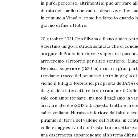
in piu’di percorso, altrimenti si può arrivare a
durata dell’anello che vado a descrivere. Per cu
in comune a Vinadio, come ho fatto io quando ho
giorno di fine ottobre.
20 ottobre 2021 Con Silvana e il suo amico Ant
Albertino lungo la strada asfaltata che ci cond
borgate di Podio inferiore e superiore parcheg
arriveremo al ritorno per altro sentiero. Lungo
Neraissa superiore (1520 m) ormai in gran parte
troviamo tracce del primitivo tetto in paglia 
vicino il Rifugio Nebius (di proprietà dell’ANA) 
diagonale a intercettare la sterrata per il Coll
sale con ampi tornanti, ma noi li tagliamo in v
arrivare al colle (2018 m). Questo tratto è in
salita vediamo Neraissa inferiore dall’alto e sco
piramidi di terra del vallone del Nebius, in cont
colle è suggestivo il contrasto tra un settore a 
una casermetta appartenente al sistema difensi