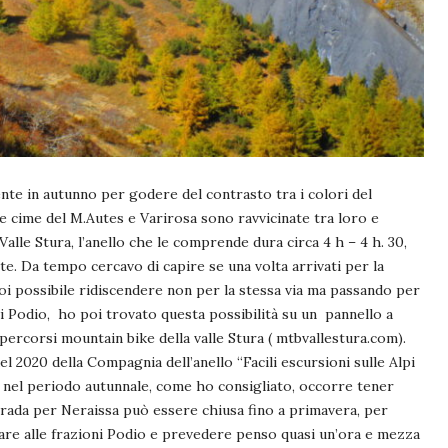
te in autunno per godere del contrasto tra i colori del
ue cime del M.Autes e Varirosa sono ravvicinate tra loro e
alle Stura, l’anello che le comprende dura circa 4 h – 4 h. 30,
e. Da tempo cercavo di capire se una volta arrivati per la
 poi possibile ridiscendere non per la stessa via ma passando per
ni Podio, ho poi trovato questa possibilità su un pannello a
percorsi mountain bike della valle Stura ( mtbvallestura.com).
del 2020 della Compagnia dell’anello “Facili escursioni sulle Alpi
ne nel periodo autunnale, come ho consigliato, occorre tener
rada per Neraissa può essere chiusa fino a primavera, per
giare alle frazioni Podio e prevedere penso quasi un’ora e mezza