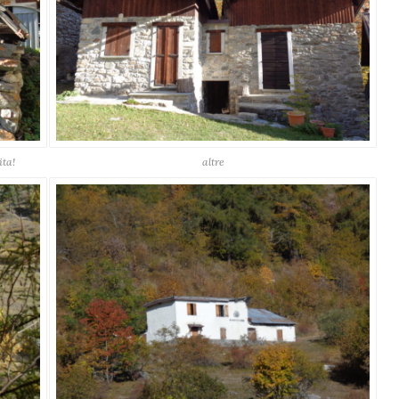
ita!
altre