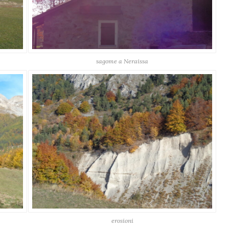
sagome a Neraissa
erosioni