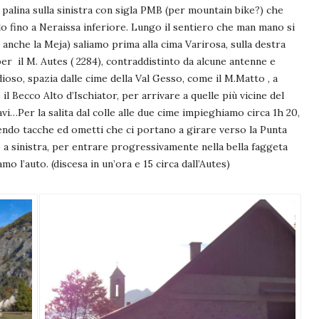
a palina sulla sinistra con sigla PMB (per mountain bike?) che
lo fino a Neraissa inferiore. Lungo il sentiero che man mano si
nche la Meja) saliamo prima alla cima Varirosa, sulla destra
per il M. Autes ( 2284), contraddistinto da alcune antenne e
ioso, spazia dalle cime della Val Gesso, come il M.Matto , a
 il Becco Alto d’Ischiator, per arrivare a quelle più vicine del
avi…Per la salita dal colle alle due cime impieghiamo circa 1h 20,
endo tacche ed ometti che ci portano a girare verso la Punta
o a sinistra, per entrare progressivamente nella bella faggeta
o l’auto. (discesa in un’ora e 15 circa dall’Autes)